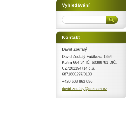
Vyhledávání
Kontakt
David Zoufalý
David Zoufalý Fučíkova 1854
Kuřim 664 34 IČ: 60388781 DIČ:
CZ7202194714 č.ú.
6871800297/0100
+420 608 863 096
david.zo
ufaly@se
znam.cz