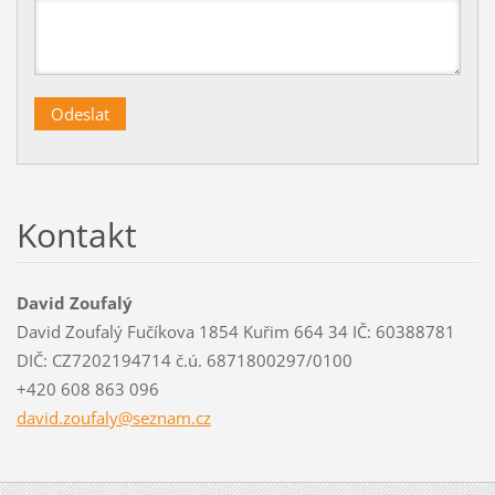
Kontakt
David Zoufalý
David Zoufalý Fučíkova 1854 Kuřim 664 34 IČ: 60388781
DIČ: CZ7202194714 č.ú. 6871800297/0100
+420 608 863 096
david.zo
ufaly@se
znam.cz