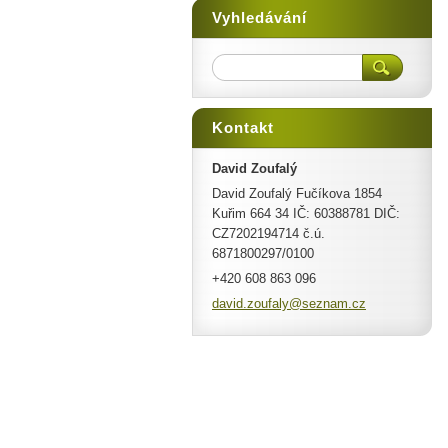
Vyhledávání
Kontakt
David Zoufalý
David Zoufalý Fučíkova 1854
Kuřim 664 34 IČ: 60388781 DIČ:
CZ7202194714 č.ú.
6871800297/0100
+420 608 863 096
david.zo
ufaly@se
znam.cz