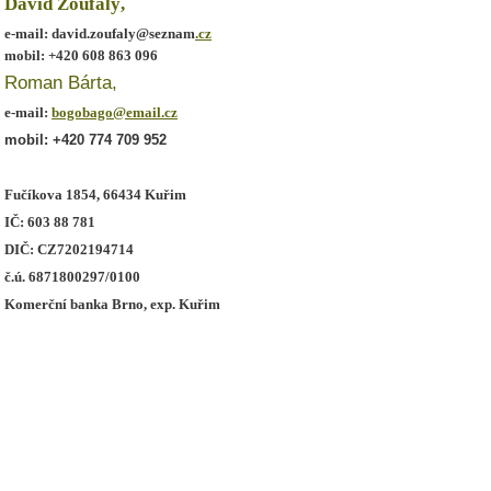
David Zoufalý,
e-mail: david.zoufaly@seznam
.cz
mobil: +420 608 863 096
Roman Bárta,
e-mail:
bogobago@email.cz
mobil: +420 774 709 952
Fučíkova 1854, 66434 Kuřim
IČ: 603 88 781
DIČ: CZ7202194714
č.ú. 6871800297/0100
Komerční banka Brno, exp. Kuřim