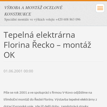
VÝROBA A MONTÁŽ OCELOVÉ
KONSTRUKCE
Speciální montáže ve výškách volejte +420 608 863 096
Tepelná elektrárna
Florina Řecko – montáž
OK
01.06.2001 00:00
Píše se rok 2001 a ve spolupráci s firmou V-Kovo odjíždíme na
tříměsíční montáž do Řecké Floriny. Výstavba tepelné elektrárny z
dotací Evropské unie, zde již delší dobu, zaměstnává stovky