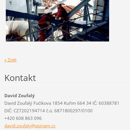
« Zpět
Kontakt
David Zoufalý
David Zoufalý Fučíkova 1854 Kuřim 664 34 IČ: 60388781
DIČ: CZ7202194714 č.ú. 6871800297/0100
+420 608 863 096
david.zo
ufaly@se
znam.cz