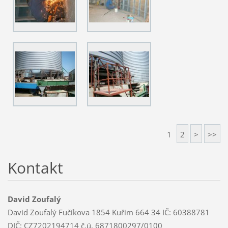
1
2
>
>>
Kontakt
David Zoufalý
David Zoufalý Fučíkova 1854 Kuřim 664 34 IČ: 60388781
DIČ: CZ7202194714 č.ú. 6871800297/0100