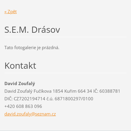
« Zpět
S.E.M. Drásov
Tato fotogalerie je prázdná.
Kontakt
David Zoufalý
David Zoufalý Fučíkova 1854 Kuřim 664 34 IČ: 60388781
DIČ: CZ7202194714 č.ú. 6871800297/0100
+420 608 863 096
david.zo
ufaly@se
znam.cz