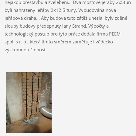
nějakou přestavbu a zvelebení… Dva mostové jeřáby 2x5tun
byli nahrazeny jeřáby 2x12,5 tuny. Vybudována nová
jeřábová dráha... Aby budova tuto zátěž unesla, byly zděné
sloupy budovy předepnuty lany Strand. Výpočty a
technologický postup pro tyto práce dodala firma PEEM
spol. s r. o., která tímto směrem zaměřuje i vědecko
výzkumnou činnost.