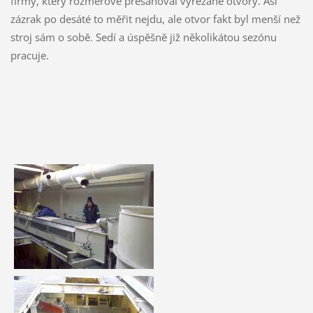
firmy, který rozměrově přesahoval vyřezané otvory. Asi
zázrak po desáté to měřit nejdu, ale otvor fakt byl menší než
stroj sám o sobě. Sedí a úspěšně již několikátou sezónu
pracuje.