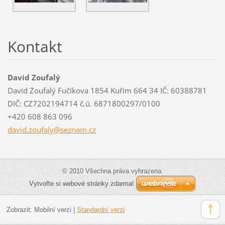
Kontakt
David Zoufalý
David Zoufalý Fučíkova 1854 Kuřim 664 34 IČ: 60388781
DIČ: CZ7202194714 č.ú. 6871800297/0100
+420 608 863 096
david.zo
ufaly@se
znam.cz
© 2010 Všechna práva vyhrazena.
Vytvořte si webové stránky zdarma!
Zobrazit:
Mobilní verzi
|
Standardní verzi