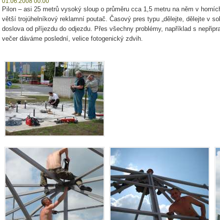
01.06.2008 00:00
Pilon – asi 25 metrů vysoký sloup o průměru cca 1,5 metru na něm v horních
větší trojúhelníkový reklamní poutač. Časový pres typu „dělejte, dělejte v s
doslova od příjezdu do odjezdu. Přes všechny problémy, například s nepřipr
večer dáváme poslední, velice fotogenický zdvih.