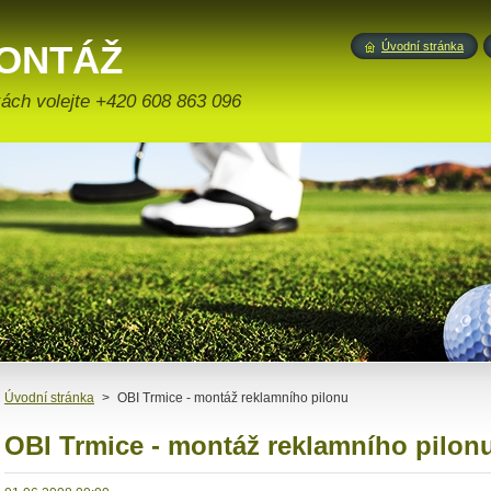
ONTÁŽ
Úvodní stránka
ONSTRUKCE
ách volejte +420 608 863 096
Úvodní stránka
>
OBI Trmice - montáž reklamního pilonu
OBI Trmice - montáž reklamního pilon