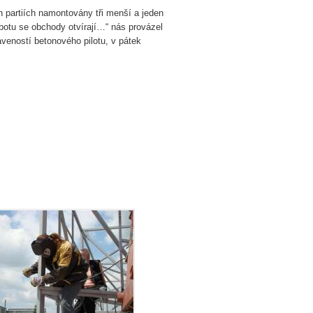
 partiích namontovány tři menší a jeden
obotu se obchody otvírají…“ nás provázel
aveností betonového pilotu, v pátek