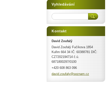
Vyhledávání
Kontakt
David Zoufalý
David Zoufalý Fučíkova 1854
Kuřim 664 34 IČ: 60388781 DIČ:
CZ7202194714 č.ú.
6871800297/0100
+420 608 863 096
david.zo
ufaly@se
znam.cz